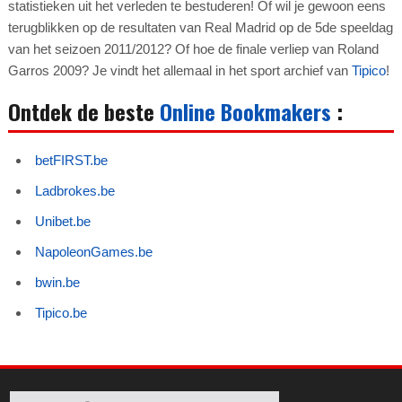
statistieken uit het verleden te bestuderen! Of wil je gewoon eens
terugblikken op de resultaten van Real Madrid op de 5de speeldag
van het seizoen 2011/2012? Of hoe de finale verliep van Roland
Garros 2009? Je vindt het allemaal in het sport archief van
Tipico
!
Ontdek de beste
Online Bookmakers
:
betFIRST.be
Ladbrokes.be
Unibet.be
NapoleonGames.be
bwin.be
Tipico.be