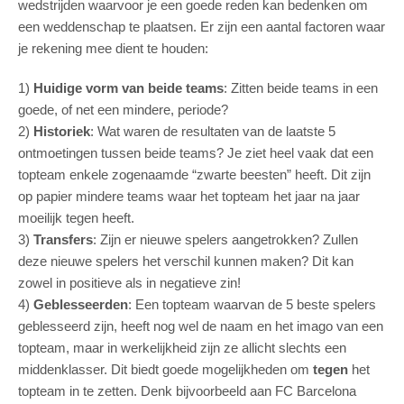
wedstrijden waarvoor je een goede reden kan bedenken om
een weddenschap te plaatsen. Er zijn een aantal factoren waar
je rekening mee dient te houden:
1)
Huidige vorm van beide teams
: Zitten beide teams in een
goede, of net een mindere, periode?
2)
Historiek
: Wat waren de resultaten van de laatste 5
ontmoetingen tussen beide teams? Je ziet heel vaak dat een
topteam enkele zogenaamde “zwarte beesten” heeft. Dit zijn
op papier mindere teams waar het topteam het jaar na jaar
moeilijk tegen heeft.
3)
Transfers
: Zijn er nieuwe spelers aangetrokken? Zullen
deze nieuwe spelers het verschil kunnen maken? Dit kan
zowel in positieve als in negatieve zin!
4)
Geblesseerden
: Een topteam waarvan de 5 beste spelers
geblesseerd zijn, heeft nog wel de naam en het imago van een
topteam, maar in werkelijkheid zijn ze allicht slechts een
middenklasser. Dit biedt goede mogelijkheden om
tegen
het
topteam in te zetten. Denk bijvoorbeeld aan FC Barcelona