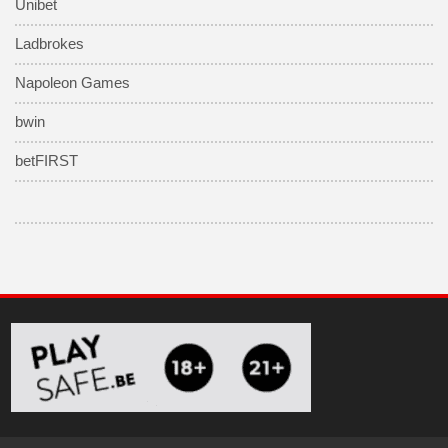
Unibet
Ladbrokes
Napoleon Games
bwin
betFIRST