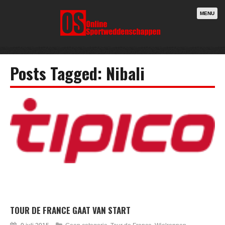
MENU
Posts Tagged: Nibali
TOUR DE FRANCE GAAT VAN START