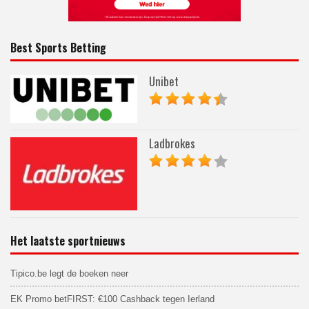
Best Sports Betting
Unibet
Ladbrokes
Het laatste sportnieuws
Tipico.be legt de boeken neer
EK Promo betFIRST: €100 Cashback tegen Ierland