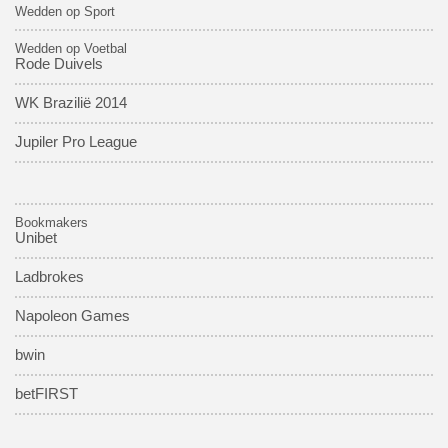
Wedden op Sport
Wedden op Voetbal
Rode Duivels
WK Brazilië 2014
Jupiler Pro League
Bookmakers
Unibet
Ladbrokes
Napoleon Games
bwin
betFIRST