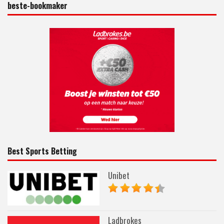
beste-bookmaker
Best Sports Betting
Unibet
Ladbrokes