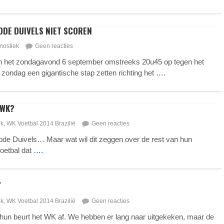
RODE DUIVELS NIET SCOREN
nostiek
Geen reacties
en het zondagavond 6 september omstreeks 20u45 op tegen het
zondag een gigantische stap zetten richting het
….
 WK?
ek
,
WK Voetbal 2014 Brazilië
Geen reacties
Rode Duivels… Maar wat wil dit zeggen over de rest van hun
oetbal dat
….
T
ek
,
WK Voetbal 2014 Brazilië
Geen reacties
hun beurt het WK af. We hebben er lang naar uitgekeken, maar de